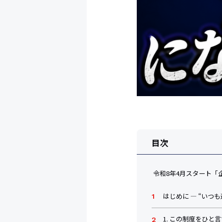
目次
―― 令和8年4月スタ
はじめに ― “いつ
1. この制度をひと