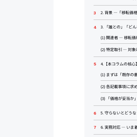
2. 背景 ―「移転
3. 「誰との」「ど
(1) 関連者 ― 移
(2) 特定取引 ―
4.【本コラムの核
(1) まずは「既存
(2) 各記載事項に求
(3) 「価格が妥当
5. 守らないとどう
6. 実務対応 ― い