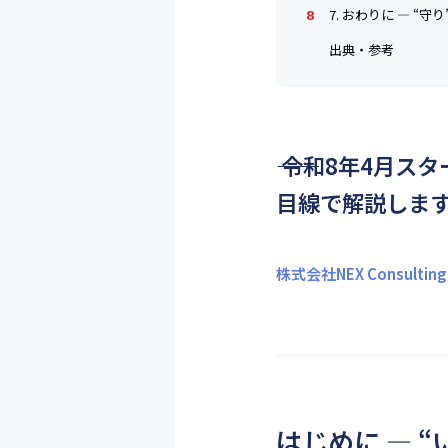
7. おわりに ― “
出典・参考
―― 令和8年4
目線で解説しま
株式会社NEX Consulti
はじめに ― 