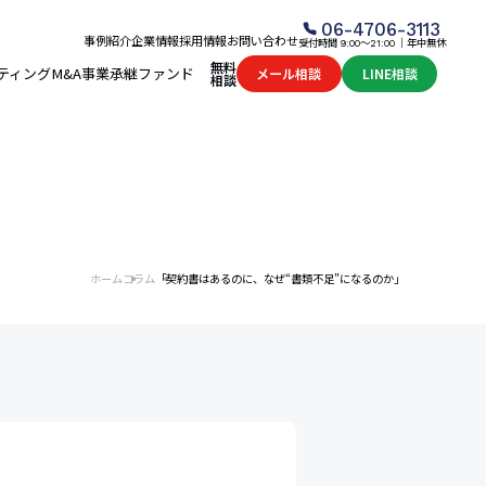
06-4706-3113
事例紹介
企業情報
採用情報
お問い合わせ
受付時間
│年中無休
9:00～21:00
無料
ティング
M&A
事業承継ファンド
メール相談
LINE相談
相談
ホーム
コラム
「契約書はあるのに、なぜ“書類不足”になるのか」