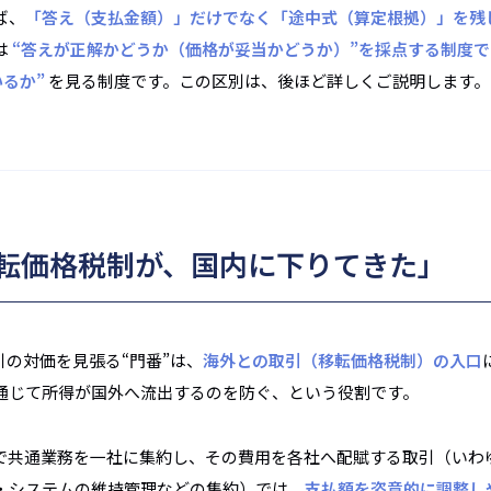
ば、
「答え（支払金額）」だけでなく「途中式（算定根拠）」を残
は
“答えが正解かどうか（価格が妥当かどうか）”を採点する制度
いるか”
を見る制度です。この区別は、後ほど詳しくご説明します。
「移転価格税制が、国内に下りてきた」
の対価を見張る“門番”は、
海外との取引（移転価格税制）の入口
通じて所得が国外へ流出するのを防ぐ、という役割です。
で共通業務を一社に集約し、その費用を各社へ配賦する取引（いわ
・システムの維持管理などの集約）では、
支払額を恣意的に調整し