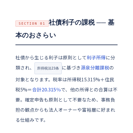
社債利子の課税 ── 基
SECTION 01
本のおさらい
社債から生じる利子は原則として
利子所得
に分
類され、
に基づき
源泉分離課税
の
所得税法23条
対象となります。税率は所得税15.315%＋住民
税5%＝
合計20.315%
で、他の所得との合算は不
要。確定申告も原則として不要なため、事務負
担の観点からも法人オーナーや富裕層に好まれ
る仕組みです。