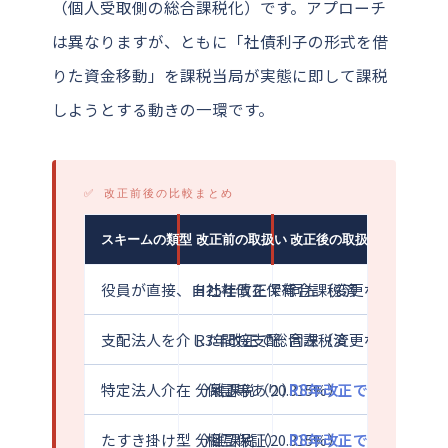
（個人受取側の総合課税化）です。アプローチ
は異なりますが、ともに「社債利子の形式を借
りた資金移動」を課税当局が実態に即して課税
しようとする動きの一環です。
✅ 改正前後の比較まとめ
スキームの類型
改正前の取扱い
改正後の取扱い
役員が直接、自社社債を保有
H25年改正で総合課税済
同左（変更なし）
支配法人を介した間接支配
R3年改正で総合課税済
同左（変更なし）
特定法人介在（保証等あり）
分離課税（20.315%）
R8年改正で総合課税へ（
たすき掛け型（相互保証）
分離課税（20.315%）
R8年改正で総合課税へ（