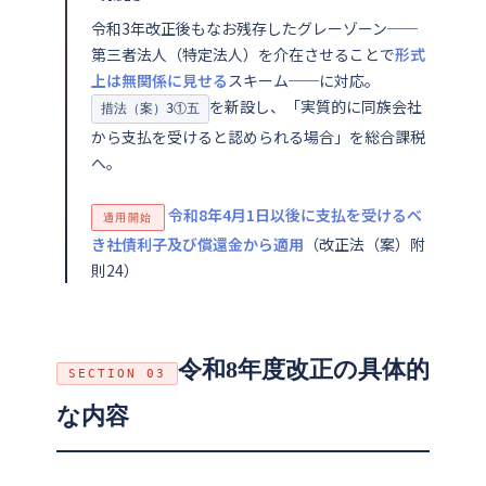
令和3年改正後もなお残存したグレーゾーン──
第三者法人（特定法人）を介在させることで
形式
上は無関係に見せる
スキーム──に対応。
を新設し、「実質的に同族会社
措法（案）3①五
から支払を受けると認められる場合」を総合課税
へ。
令和8年4月1日以後に支払を受けるべ
適用開始
き社債利子及び償還金から適用
（改正法（案）附
則24）
令和8年度改正の具体的
SECTION 03
な内容