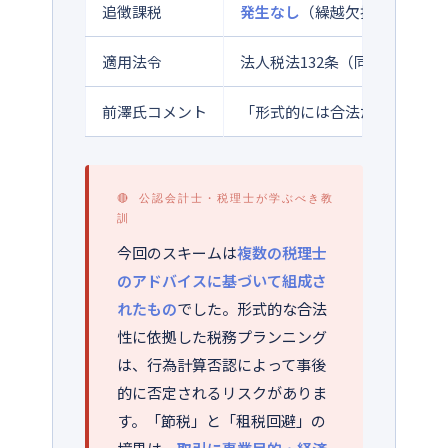
追徴課税
発生なし
（繰越欠損金等との
適用法令
法人税法132条（同族会社の
前澤氏コメント
「形式的には合法だったとし
🔴 公認会計士・税理士が学ぶべき教
訓
今回のスキームは
複数の税理士
のアドバイスに基づいて組成さ
れたもの
でした。形式的な合法
性に依拠した税務プランニング
は、行為計算否認によって事後
的に否定されるリスクがありま
す。「節税」と「租税回避」の