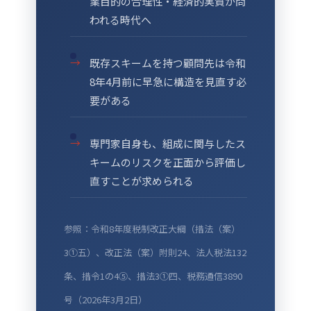
業目的の合理性・経済的実質が問
われる時代へ
既存スキームを持つ顧問先は令和
8年4月前に早急に構造を見直す必
要がある
専門家自身も、組成に関与したス
キームのリスクを正面から評価し
直すことが求められる
参照：令和8年度税制改正大綱（措法（案）
3①五）、改正法（案）附則24、法人税法132
条、措令1の4⑤、措法3①四、税務通信3890
号（2026年3月2日）