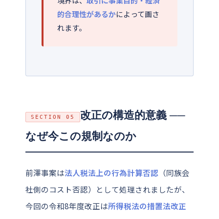
境界は、
取引に事業目的・経済
的合理性があるか
によって画さ
れます。
改正の構造的意義 ──
SECTION 05
なぜ今この規制なのか
前澤事案は
法人税法上の行為計算否認
（同族会
社側のコスト否認）として処理されましたが、
今回の令和8年度改正は
所得税法の措置法改正