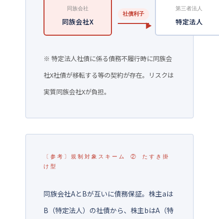
同族会社
第三者法人
社債利子
同族会社X
特定法人
※ 特定法人社債に係る債務不履行時に同族会
社X社債が移転する等の契約が存在。リスクは
実質同族会社Xが負担。
〔参考〕規制対象スキーム ② たすき掛
け型
同族会社AとBが互いに債務保証。株主aは
B（特定法人）の社債から、株主bはA（特