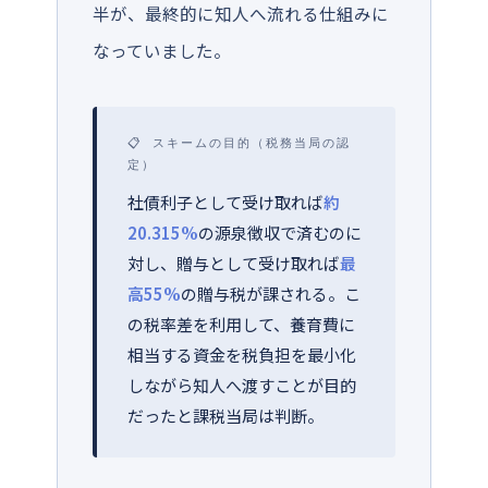
半が、最終的に知人へ流れる仕組みに
なっていました。
📋 スキームの目的（税務当局の認
定）
社債利子として受け取れば
約
20.315%
の源泉徴収で済むのに
対し、贈与として受け取れば
最
高55%
の贈与税が課される。こ
の税率差を利用して、養育費に
相当する資金を税負担を最小化
しながら知人へ渡すことが目的
だったと課税当局は判断。