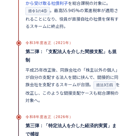
から受け取る社債利子
を総合課税の対象に。
。最高55.945%の累進税率が適用さ
措令1の4⑤
れることになり、役員が直接自社の社債を保有す
るスキームに終止符。
令和3年度改正（2021年）
第二弾：「支配法人を介した間接支配」も規
制
平成25年改正後、同族会社の「株主以外の個人」
が自分の支配する法人を間に挟んで、間接的に同
族会社を支配するスキームが台頭。
を
措法3①四
改正し、このような間接支配ケースも総合課税の
対象へ。
令和8年度改正（2026年）
第三弾：「特定法人を介した経済的実質」ま
で捕捉