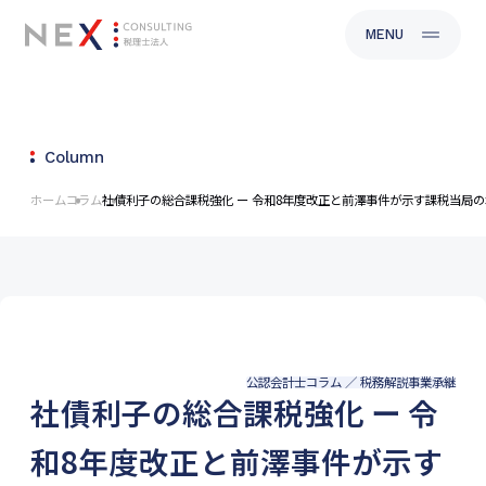
CLOSE
MENU
Column
ホーム
コラム
社債利子の総合課税強化 ー 令和8年度改正と前澤事件が示す課税当局
公認会計士コラム ／ 税務解説
事業承継
社債利子の総合課税強化 ー 令
和8年度改正と前澤事件が示す